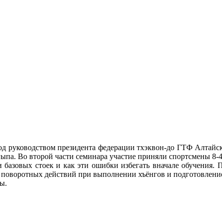
од руководством президента федерации тхэквон-до ГТФ Алтайског
гыпа. Во второй части семинара участие приняли спортсмены 8-
базовых стоек и как эти ошибки избегать вначале обучения. 
 поворотных действий при выполнении хъёнгов и подготовление
ы.